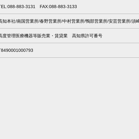
TEL:088-883-3131 FAX:088-883-3133
高知本社/南国営業所/春野営業所/中村営業所/鴨部営業所/安芸営業所/須
高度管理医療機器等販売業・賃貸業 高知県許可番号
T8490001000793