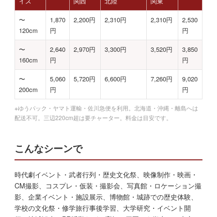
イズ
関西
北陸
関東
〜
1,870
2,200円
2,310円
2,310円
2,530
120cm
円
円
〜
2,640
2,970円
3,300円
3,520円
3,850
160cm
円
円
〜
5,060
5,720円
6,600円
7,260円
9,020
200cm
円
円
※ゆうパック・ヤマト運輸・佐川急便を利用。北海道・沖縄・離島へは
配送不可。三辺220cm超は要チャーター。料金は目安です。
こんなシーンで
時代劇イベント・武者行列・歴史文化祭、映像制作・映画・
CM撮影、コスプレ・仮装・撮影会、写真館・ロケーション撮
影、企業イベント・施設展示、博物館・城跡での歴史体験、
学校の文化祭・修学旅行事後学習、大学研究・イベント開