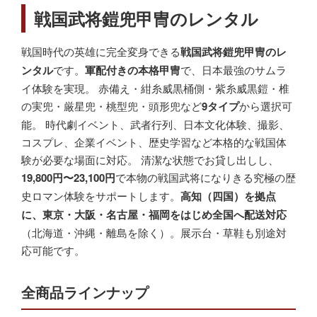
戦国武将鎧兜甲冑のレンタル
戦国時代の英雄に完全変身できる
戦国武将鎧兜甲冑のレ
ンタル
です。
軍配付きの本格甲冑
で、日本最強のサムラ
イ体験を実現。 赤備え・紺糸威黒桶側・紫糸威黒鎧・椎
の実兜・厳星兜・桃型兜・頭形兜など
9タイプ
から選択可
能。 時代劇イベント、武者行列、日本文化体験、撮影、
コスプレ、企業イベント、歴史学習など本格的な戦国体
験が必要な場面に対応。 清潔な状態でお貸し出しし、
19,800円〜23,100円
で本物の戦国武将になりきる究極の歴
史ロマン体験をサポートします。
高知（四国）を拠点
に、東京・大阪・名古屋・福岡をはじめ全国へ配送対応
（北海道・沖縄・離島を除く）。展示台・草鞋も別途対
応可能です。
全商品ラインナップ