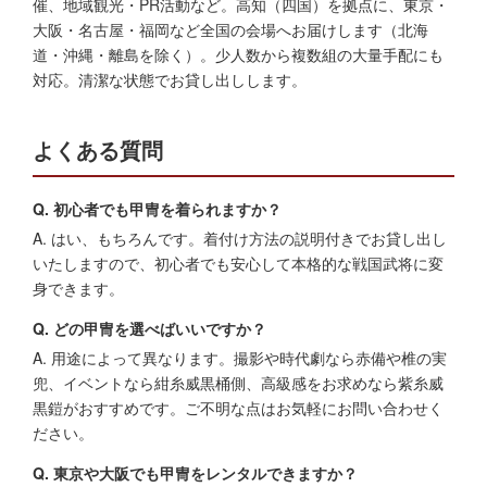
催、地域観光・PR活動など。高知（四国）を拠点に、東京・
大阪・名古屋・福岡など全国の会場へお届けします（北海
道・沖縄・離島を除く）。少人数から複数組の大量手配にも
対応。清潔な状態でお貸し出しします。
よくある質問
Q. 初心者でも甲冑を着られますか？
A. はい、もちろんです。着付け方法の説明付きでお貸し出し
いたしますので、初心者でも安心して本格的な戦国武将に変
身できます。
Q. どの甲冑を選べばいいですか？
A. 用途によって異なります。撮影や時代劇なら赤備や椎の実
兜、イベントなら紺糸威黒桶側、高級感をお求めなら紫糸威
黒鎧がおすすめです。ご不明な点はお気軽にお問い合わせく
ださい。
Q. 東京や大阪でも甲冑をレンタルできますか？