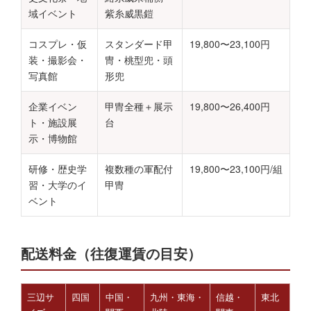
域イベント
紫糸威黒鎧
コスプレ・仮
スタンダード甲
19,800〜23,100円
装・撮影会・
冑・桃型兜・頭
写真館
形兜
企業イベン
甲冑全種＋展示
19,800〜26,400円
ト・施設展
台
示・博物館
研修・歴史学
複数種の軍配付
19,800〜23,100円/組
習・大学のイ
甲冑
ベント
配送料金（往復運賃の目安）
三辺サ
四国
中国・
九州・東海・
信越・
東北