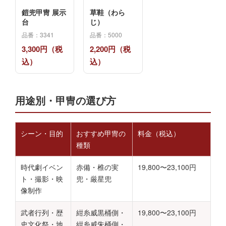
鎧兜甲冑 展示
草鞋（わら
台
じ）
品番：3341
品番：5000
3,300円（税
2,200円（税
込）
込）
用途別・甲冑の選び方
シーン・目的
おすすめ甲冑の
料金（税込）
種類
時代劇イベン
赤備・椎の実
19,800〜23,100円
ト・撮影・映
兜・厳星兜
像制作
武者行列・歴
紺糸威黒桶側・
19,800〜23,100円
史文化祭・地
紺糸威朱桶側・