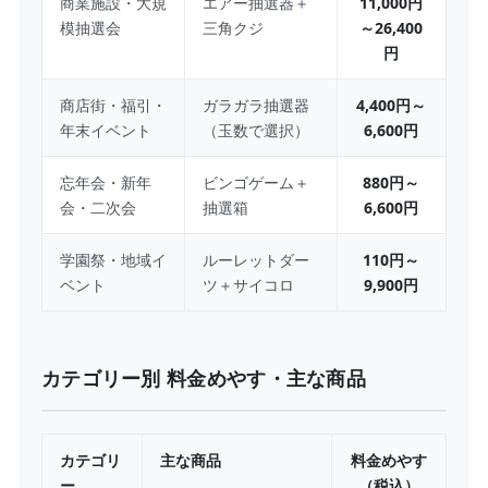
商業施設・大規
エアー抽選器＋
11,000円
模抽選会
三角クジ
～26,400
円
商店街・福引・
ガラガラ抽選器
4,400円～
年末イベント
（玉数で選択）
6,600円
忘年会・新年
ビンゴゲーム＋
880円～
会・二次会
抽選箱
6,600円
学園祭・地域イ
ルーレットダー
110円～
ベント
ツ＋サイコロ
9,900円
カテゴリー別 料金めやす・主な商品
カテゴリ
主な商品
料金めやす
ー
（税込）