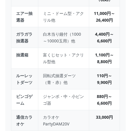
エアー抽
ミニ・ドーム型・アク
11,000円～
選器
リル他
26,400円
ガラガラ
白木当り鐘付（1000
4,400円～
抽選器
～10000玉用）他
6,600円
抽選箱
富くじセット・アクリ
1,100円～
ル型他
8,800円
ルーレッ
回転式抽選ダーツ
110円～
トダーツ
（青・赤）他
9,900円
ビンゴゲ
ジャンボ・中・小ビン
880円～
ーム
ゴ器
6,600円
通信カラ
カラオケ
33,000円
オケ
PartyDAM20V