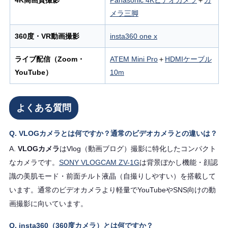
4K高画質撮影
Panasonic 4Kビデオカメラ
＋
カ
メラ三脚
360度・VR動画撮影
insta360 one x
ライブ配信（Zoom・
ATEM Mini Pro
＋
HDMIケーブル
YouTube）
10m
よくある質問
Q. VLOGカメラとは何ですか？通常のビデオカメラとの違いは？
A.
VLOGカメラ
はVlog（動画ブログ）撮影に特化したコンパクト
なカメラです。
SONY VLOGCAM ZV-1G
は背景ぼかし機能・顔認
識の美肌モード・前面チルト液晶（自撮りしやすい）を搭載して
います。通常のビデオカメラより軽量でYouTubeやSNS向けの動
画撮影に向いています。
Q. insta360（360度カメラ）とは何ですか？