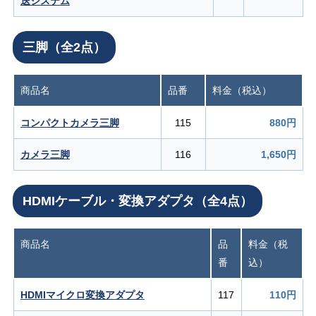
送システム
三脚（全2点）
商品名
品番
料金（税込）
コンパクトカメラ三脚
115
880円
カメラ三脚
116
1,650円
HDMIケーブル・変換アダプタ（全4点）
商品名
品
料金（税
番
込）
HDMIマイクロ変換アダプタ
117
110円