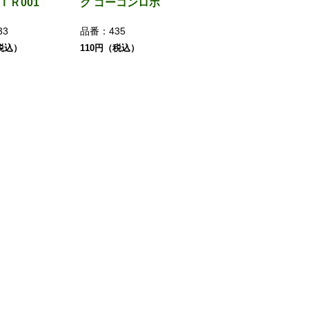
-ＴＲ001
グ ゴーコンロボ
33
品番：
435
税込）
110円（税込）