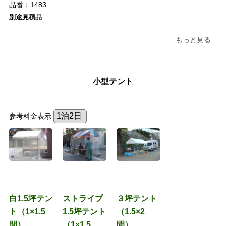
品番：
1483
別途見積品
もっと見る...
小型テント
参考料金表示
白1.5坪テン
ストライプ
３坪テント
ト（1×1.5
1.5坪テント
（1.5×2
間）
（1×1.5
間）