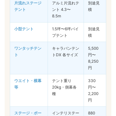
片流れステージ
アルミ片流れテ
別途見
テント
ント 4.3〜
積
8.5m
小型テント
1.5坪〜6坪パイ
別途見
プテント
積
ワンタッチテン
キャラバンテン
5,500
ト
トDX 各サイズ
円〜
8,250
円
ウエイト・横幕
テント重り
330
等
20kg・側幕各
円〜
種
2,200
円
ステージ・ポー
インテリステー
880