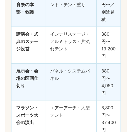
育祭の本
ント・テント重り
円〜／
部・救護
別途見
積
講演会・式
インテリステージ・
880
典のステー
アルミトラス・片流
円〜
ジ設営
れテント
13,200
円
展示会・会
パネル・システムパ
880
場の区画仕
ネル
円〜
切り
4,950
円
マラソン・
エアーアーチ・大型
8,800
スポーツ大
テント
円〜
会の演出
37,400
円