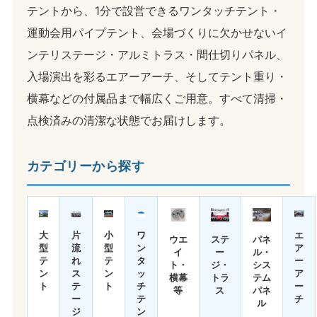
テントから、1分で設営できるワンタッチテント・
運動会用パイプテント、会場づくりに欠かせないイ
ンテリステージ・アルミトラス・間仕切りパネル、
入場演出を彩るエアーアーチ、そしてテント重り・
横幕などの付属品まで幅広くご用意。すべて清掃・
点検済みの清潔な状態でお届けします。
カテゴリーから探す
大
片
小
ワ
エ
ウエ
ステ
パネ
型
流
型
ン
ア
イ
ー
ル・
テ
れ
テ
タ
ー
ト・
ジ・
シス
ン
ス
ン
ッ
ア
横幕
トラ
テム
ト
テ
ト
チ
ー
等
ス
パネ
ー
テ
チ
ル
ジ
ン