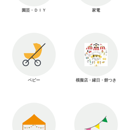
園芸・ＤＩＹ
家電
ベビー
模擬店・縁日・餅つき