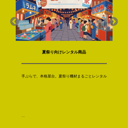
夏祭り向けレンタル商品
の舞
手ぶらで、本格屋台。夏祭り機材まるごとレンタル
手
本
...