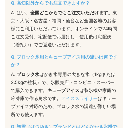
Q. 高知以外からでも注文できますか？
A. はい、
全国どこからでもご注文いただけます。
東
京・大阪・名古屋・福岡・仙台など全国各地のお客
様にご利用いただいています。オンラインで24時間
ご注文受付。宅配便でお届けし、使用後は宅配便
（着払い）でご返送いただけます。
Q. ブロック氷用とキューブアイス用の違いは何です
か？
A.
ブロック氷
はかき氷専用の大きな氷（1kgまたは
2.5kgの柱状）で、氷販売店・コンビニ・スーパー
で購入できます。
キューブアイス
は製氷機や家庭の
冷凍庫で作る角氷です。
アイススライサー
はキュー
ブアイス対応のため、ブロック氷の調達が難しい場
所でも使えます。
Q. 初雪（はつゆき）ブランドとはどんなかき氷機で