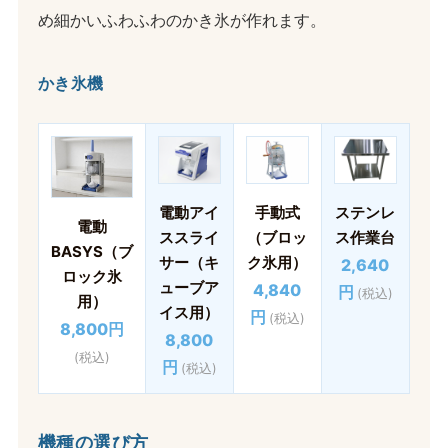
め細かいふわふわのかき氷が作れます。
かき氷機
電動アイ
手動式
ステンレ
電動
ススライ
（ブロッ
ス作業台
BASYS（ブ
サー（キ
ク氷用）
2,640
ロック氷
ューブア
4,840
円
(税込)
用）
イス用）
円
(税込)
8,800円
8,800
(税込)
円
(税込)
機種の選び方