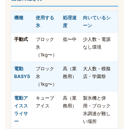
機種
使用する
処理速
向いているシ
氷
度
ーン
手動式
ブロック
低〜中
少人数・電源
氷
なし環境
（1kg〜）
電動
ブロック
高（業
大人数・模擬
BASYS
氷
務用）
店・学園祭
（1kg〜）
電動ア
キューブ
高（業
製氷機と併
イスス
アイス
務用）
用・ブロック
ライサ
氷調達が難し
ー
い場所