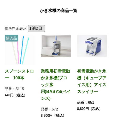
かき氷機の商品一覧
参考料金表示
購入品
スプーンストロ
業務用初雪電動
初雪電動かき氷
ー 100本
かき氷機(ブロ
機（キューブア
ック氷
イス用）アイス
品番：
5115
用)BASYS(ベイ
スライサー
440円（税込）
シス)
品番：
651
8,800円（税込）
品番：
672
8,800円（税込）