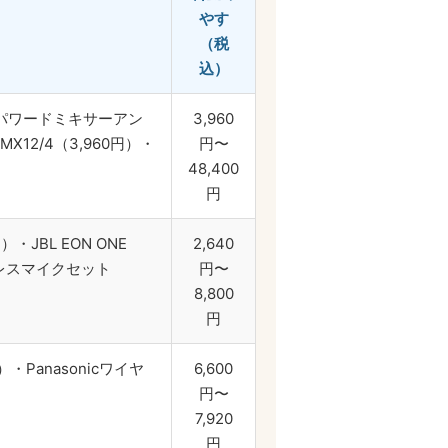
やす
（税
込）
）・パワードミキサーアン
3,960
12/4（3,960円）・
円〜
48,400
円
）・JBL EON ONE
2,640
イヤレスマイクセット
円〜
8,800
円
・Panasonicワイヤ
6,600
円〜
7,920
円