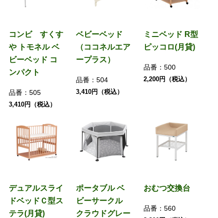
コンビ すくす
ベビーベッド
ミニベッド R型
や トモネル ベ
（ココネルエア
ピッコロ(月貸)
ビーベッド コ
ープラス）
品番：
500
ンパクト
2,200円（税込）
品番：
504
3,410円（税込）
品番：
505
3,410円（税込）
デュアルスライ
ポータブル ベ
おむつ交換台
ドベッドＣ型ス
ビーサークル
品番：
560
テラ(月貸)
クラウドグレー