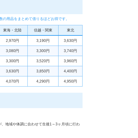
複数の用品をまとめて借りるほどお得です。
東海・北陸
信越・関東
東北
2,970円
3,190円
3,630円
3,080円
3,300円
3,740円
3,300円
3,520円
3,960円
3,630円
3,850円
4,400円
4,070円
4,290円
4,950円
すが、地域や体調に合わせて生後1～3ヶ月頃に行わ