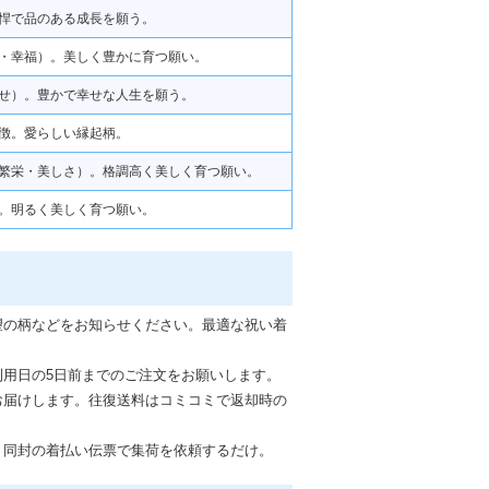
悍で品のある成長を願う。
・幸福）。美しく豊かに育つ願い。
せ）。豊かで幸せな人生を願う。
徴。愛らしい縁起柄。
繁栄・美しさ）。格調高く美しく育つ願い。
。明るく美しく育つ願い。
望の柄などをお知らせください。最適な祝い着
利用日の5日前までのご注文をお願いします。
お届けします。往復送料はコミコミで返却時の
、同封の着払い伝票で集荷を依頼するだけ。