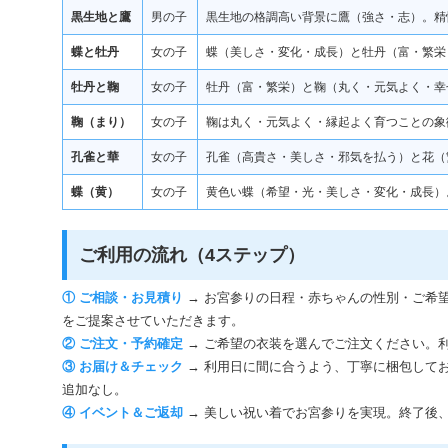
黒生地と鷹
男の子
黒生地の格調高い背景に鷹（強さ・志）。精
蝶と牡丹
女の子
蝶（美しさ・変化・成長）と牡丹（富・繁栄
牡丹と鞠
女の子
牡丹（富・繁栄）と鞠（丸く・元気よく・幸
鞠（まり）
女の子
鞠は丸く・元気よく・縁起よく育つことの象
孔雀と華
女の子
孔雀（高貴さ・美しさ・邪気を払う）と花（
蝶（黄）
女の子
黄色い蝶（希望・光・美しさ・変化・成長）
ご利用の流れ（4ステップ）
① ご相談・お見積り
→ お宮参りの日程・赤ちゃんの性別・ご希
をご提案させていただきます。
② ご注文・予約確定
→ ご希望の衣装を選んでご注文ください。
③ お届け＆チェック
→ 利用日に間に合うよう、丁寧に梱包して
追加なし。
④ イベント＆ご返却
→ 美しい祝い着でお宮参りを実現。終了後