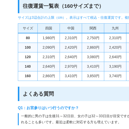
往復運賃一覧表（160サイズまで）
サイズは3辺合計の上限（cm）。表示はすべて税込・往復運賃です。
サイズ
四国
中国
関西
九州
80
1,980円
2,310円
2,750円
2,310円
100
2,090円
2,420円
2,860円
2,420円
120
2,310円
2,640円
3,080円
2,640円
140
2,640円
2,970円
3,410円
3,190円
160
2,860円
3,410円
3,850円
3,740円
よくある質問
Q1：お宮参りはいつ行うのですか？
一般的に男の子は生後31～32日目、女の子は32～33日目が目安で
れることも多いです。最近は柔軟に対応する方も増えています。