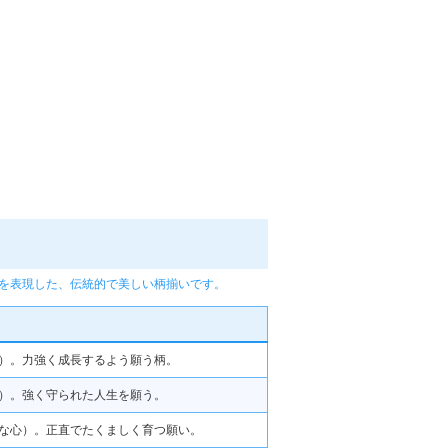
を表現した、伝統的で美しい柄揃いです。
）。力強く成長するよう願う柄。
）。強く守られた人生を願う。
な心）。正直でたくましく育つ願い。