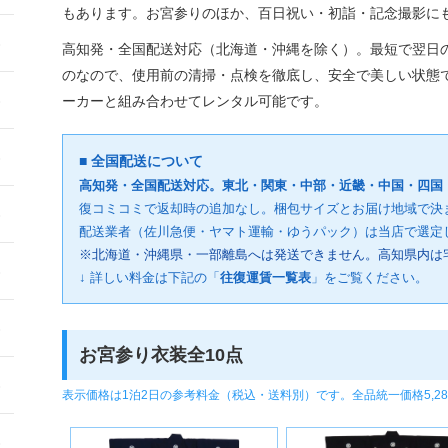
もあります。お宮参りのほか、百日祝い・初詣・記念撮影に
高知発・全国配送対応（北海道・沖縄を除く）。最短で翌日
のなので、使用前の清掃・点検を徹底し、安全で美しい状態
ーカーと組み合わせてレンタル可能です。
■ 全国配送について
高知発・全国配送対応。東北・関東・中部・近畿・中国・四国
復コミコミで返却時の追加なし。梱包サイズとお届け地域で決
配送業者（佐川急便・ヤマト運輸・ゆうパック）は当店で選定
※北海道・沖縄県・一部離島へは発送できません。高知県内は
↓ 詳しい料金は下記の「
往復運賃一覧表
」をご覧ください。
お宮参り衣装全10点
表示価格は1泊2日の参考料金（税込・送料別）です。全品統一価格5,2