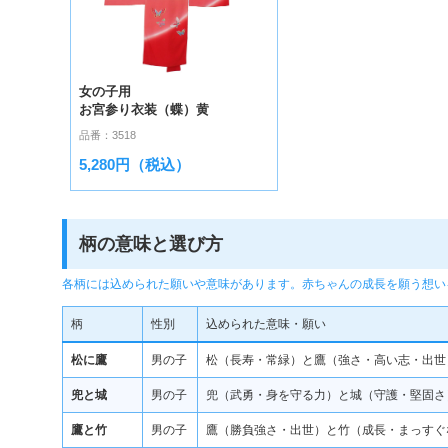
女の子用
お宮参り衣装（蝶）黄
品番：3518
5,280円（税込）
柄の意味と選び方
各柄には込められた願いや意味があります。赤ちゃんの成長を願う想い
柄
性別
込められた意味・願い
松に鷹
男の子
松（長寿・常緑）と鷹（強さ・高い志・出世
兜と城
男の子
兜（武勇・身を守る力）と城（守護・堅固さ
鷹と竹
男の子
鷹（勝負強さ・出世）と竹（成長・まっすぐ