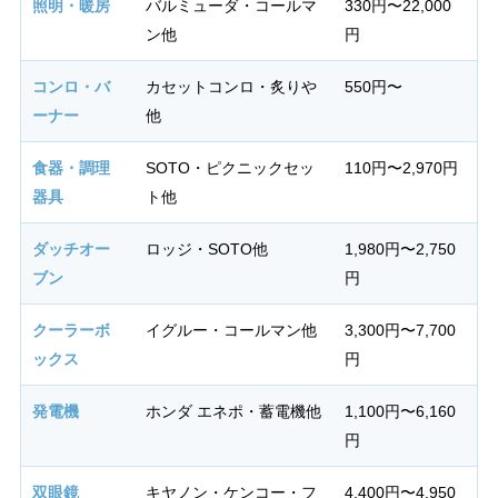
照明・暖房
バルミューダ・コールマ
330円〜22,000
ン他
円
コンロ・バ
カセットコンロ・炙りや
550円〜
ーナー
他
食器・調理
SOTO・ピクニックセッ
110円〜2,970円
器具
ト他
ダッチオー
ロッジ・SOTO他
1,980円〜2,750
ブン
円
クーラーボ
イグルー・コールマン他
3,300円〜7,700
ックス
円
発電機
ホンダ エネポ・蓄電機他
1,100円〜6,160
円
双眼鏡
キヤノン・ケンコー・フ
4,400円〜4,950