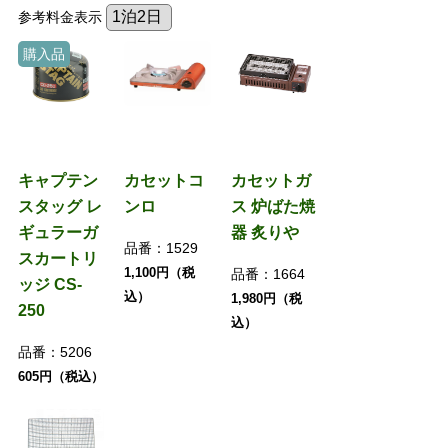
参考料金表示
購入品
キャプテン
カセットコ
カセットガ
スタッグ レ
ンロ
ス 炉ばた焼
ギュラーガ
器 炙りや
品番：
1529
スカートリ
1,100円（税
品番：
1664
ッジ CS-
込）
1,980円（税
250
込）
品番：
5206
605円（税込）