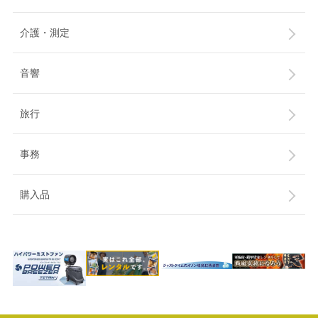
介護・測定
音響
旅行
事務
購入品