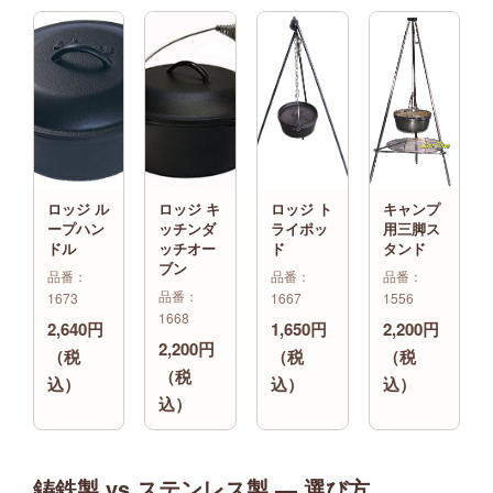
ロッジ ル
ロッジ キ
ロッジ ト
キャンプ
ープハン
ッチンダ
ライポッ
用三脚ス
ドル
ッチオー
ド
タンド
ブン
品番：
品番：
品番：
品番：
1673
1667
1556
1668
2,640円
1,650円
2,200円
2,200円
（税
（税
（税
（税
込）
込）
込）
込）
鋳鉄製 vs ステンレス製 — 選び方