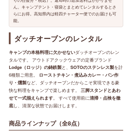
ん。キャンプテント・寝袋とまとめてレンタルするとさ
らにお得。高知県内は軽四チャーター便でのお届けも可
能。
ダッチオーブンのレンタル
キャンプの本格料理に欠かせない
ダッチオーブンのレン
タルです。 アウトドアクックウェアの定番ブランド
Lodge（ロッジ）の鋳鉄製
と、
SOTOのステンレス製
を計
6種類ご用意。
ローストチキン・煮込みカレー・パン作
り・燻製
など、ダッチオーブンだからこそ実現できる豪
快な料理をキャンプで楽しめます。
三脚スタンドとあわ
せて一式揃えられます
。 すべて使用前に
清掃・点検を徹
底
し、清潔な状態でお届けします。
商品ラインナップ（全8点）