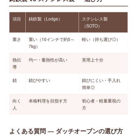
項目
鋳鉄製（Lodge）
ステンレス製
（SOTO）
重さ
重い（10インチで約5～
軽い（持ち運び◎）
7kg）
熱伝
均一・蓄熱性が高い
実用上十分
導
錆
錆びやすい
錆びにくい・手入れ
簡単◎
向く
本格料理を目指す方
初心者・軽量重視の
人
方
よくある質問 — ダッチオーブンの選び方