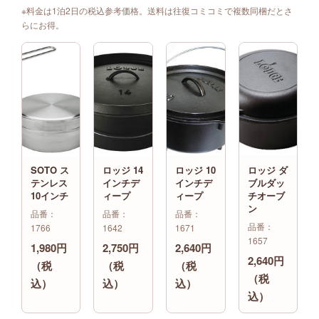
※料金は1泊2日の税込参考価格。送料は往復コミコミで複数同梱だとさ
らにお得。
SOTO ス
ロッジ 14
ロッジ 10
ロッジ ダ
テンレス
インチデ
インチデ
ブルダッ
10インチ
ィープ
ィープ
チオーブ
ン
品番：
品番：
品番：
品番：
1766
1642
1671
1657
1,980円
2,750円
2,640円
2,640円
（税
（税
（税
（税
込）
込）
込）
込）