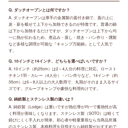
Q. ダッチオーブンとは何ですか？
A. ダッチオーブンは厚手の金属製の蓋付き鍋で、蓋の上に
炭・薪を載せて上下から加熱できるのが特徴です。普通の鍋
は下から加熱するだけですが、ダッチオーブンは上下から均
一に熱が伝わるため、煮込み・蒸し・焼き・パン作り・燻製
など多様な調理が可能な『キャンプ万能鍋』として人気で
す。
Q. 10インチと14インチ、どちらを選べばいいですか？
A. 10インチ（約25cm）は2～4人分の料理に対応。ロースト
チキン1羽・カレー（4人分）・パン作りなど。14インチ（約
35cm）は6～8人以上の大人数用で、丸鶏がそのまま入るサイ
ズです。グループキャンプや豪快な料理向けです。
Q. 鋳鉄製とステンレス製の違いは？
A. 鋳鉄製（Lodge）は重いですが熱伝導が均一で蓄熱性が高
く料理が美味しくなります。ステンレス製（SOTO）は軽くて
錆びにくく手入れが簡単。初心者や軽量重視なら当商品所属
のステンレス製、本格料理を目指すなら鋳鉄製がおすすめで