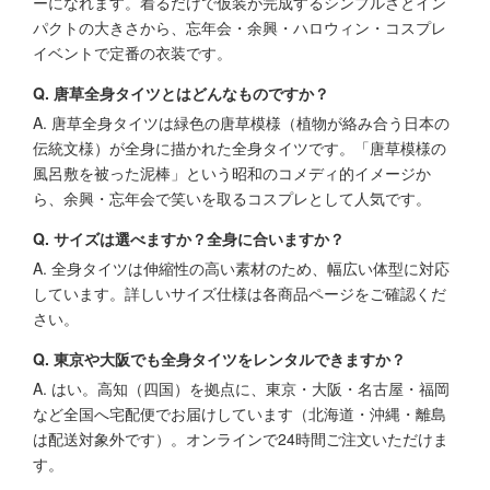
ーになれます。着るだけで仮装が完成するシンプルさとイン
パクトの大きさから、忘年会・余興・ハロウィン・コスプレ
イベントで定番の衣装です。
Q. 唐草全身タイツとはどんなものですか？
A. 唐草全身タイツは緑色の唐草模様（植物が絡み合う日本の
伝統文様）が全身に描かれた全身タイツです。「唐草模様の
風呂敷を被った泥棒」という昭和のコメディ的イメージか
ら、余興・忘年会で笑いを取るコスプレとして人気です。
Q. サイズは選べますか？全身に合いますか？
A. 全身タイツは伸縮性の高い素材のため、幅広い体型に対応
しています。詳しいサイズ仕様は各商品ページをご確認くだ
さい。
Q. 東京や大阪でも全身タイツをレンタルできますか？
A. はい。高知（四国）を拠点に、東京・大阪・名古屋・福岡
など全国へ宅配便でお届けしています（北海道・沖縄・離島
は配送対象外です）。オンラインで24時間ご注文いただけま
す。