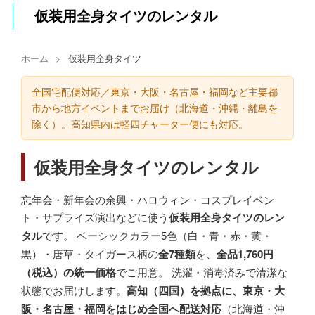
仮装用全身タイツのレンタル
ホーム
>
仮装用全身タイツ
全国宅配便対応／東京・大阪・名古屋・福岡など主要都
市から地方イベントまでお届け（北海道・沖縄・離島を
除く）。高知県内は軽四チャーター便にも対応。
仮装用全身タイツのレンタル
忘年会・新年会の余興・ハロウィン・コスプレイベン
ト・サプライズ演出などに使う
仮装用全身タイツのレン
タル
です。 ベーシックカラー5色（白・青・赤・黄・
黒）・唐草・タイガース柄の
全7種類
を、
全品1,760円
（税込）の統一価格
でご用意。 洗濯・消毒済みで清潔な
状態でお届けします。
高知（四国）を拠点に、東京・大
阪・名古屋・福岡をはじめ全国へ配送対応
（北海道・沖