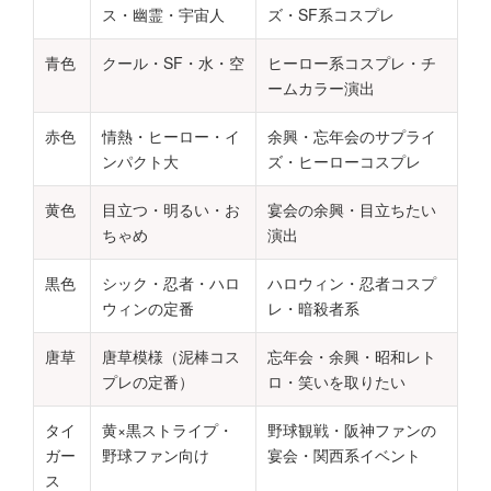
ス・幽霊・宇宙人
ズ・SF系コスプレ
青色
クール・SF・水・空
ヒーロー系コスプレ・チ
ームカラー演出
赤色
情熱・ヒーロー・イ
余興・忘年会のサプライ
ンパクト大
ズ・ヒーローコスプレ
黄色
目立つ・明るい・お
宴会の余興・目立ちたい
ちゃめ
演出
黒色
シック・忍者・ハロ
ハロウィン・忍者コスプ
ウィンの定番
レ・暗殺者系
唐草
唐草模様（泥棒コス
忘年会・余興・昭和レト
プレの定番）
ロ・笑いを取りたい
タイ
黄×黒ストライプ・
野球観戦・阪神ファンの
ガー
野球ファン向け
宴会・関西系イベント
ス