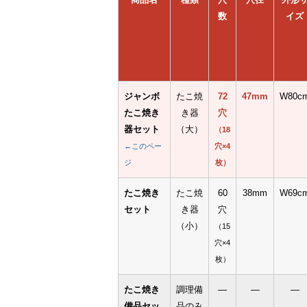
数
イズ
ジャンボ
たこ焼
72
47mm
W80c
たこ焼き
き器
穴
器セット
（大）
（18
←このペー
穴×4
ジ
枚）
たこ焼き
たこ焼
60
38mm
W69c
セット
き器
穴
（小）
（15
穴×4
枚）
たこ焼き
調理備
—
—
—
備品セッ
品のみ