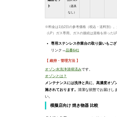
ト
（器具
なし）
※料金は1泊2日の参考価格（税込・送料別）
（LP）ガス専用。ガスの接続は資格を持ったL
専用ステンレス作業台の取り扱いもござ
リンク→
品番641
【 維持・管理方法 】
オゾン水洗浄清掃済み
です。
オゾンとは？
メンテナンスには洗浄と共に、高濃度オゾ
施されております。
清潔な状態でお届けし
い。
模擬店向け 焼き物器 比較