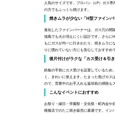
人気のサイズです。プロパン（LP）ガス専
の方でもふっくら焼けます。
焼きムラが少ない「H型ファインバ
進化したファインバーナーは、ガス穴の間
強風でも火が消えにくい設計です。さらに
もにガスが均一に行きわたり、焼きムラに
りに慣れていない方にも安心しておすすめ
後片付けがラクな「カス受け＆引き
鉄板の手前にカス受けを設置しているため
く、きれいに使えます。たまった焦げカス
ので、営業中のお手入れも返却前の掃除も
こんなイベントにおすすめ
お祭り・縁日・学園祭・文化祭・町内会や
模擬店でのたこ焼き販売に最適です。イン