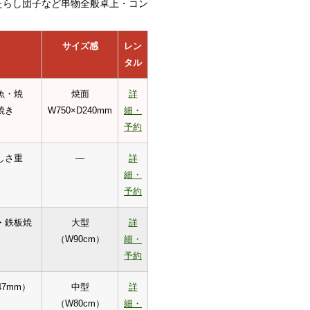
みたらし団子など串物全般卓上・コン
サイズ感
レン
タル
魚・焼
焼面
詳
焼き
W750×D240mm
細・
予約
しさ重
—
詳
細・
予約
・鉄板焼
大型
詳
（W90cm）
細・
予約
7mm）
中型
詳
（W80cm）
細・