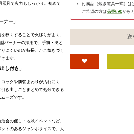
用器具で火力もしっかり。初めて
付属品（焼き道具一式）は
ご希望の方は
品番690
から
ーナー」
隔を狭くすることで火移りがよく、
送
H型バーナーの採用で、手前・奥と
なりにくいのが特長。たこ焼きづく
できます。
出し付き」
、コックや前管まわりが汚れにく
は引き出しごとまとめて処分できる
スムーズです。
自治会の催し・地域イベントなど、
パクトのあるジャンボサイズで、人