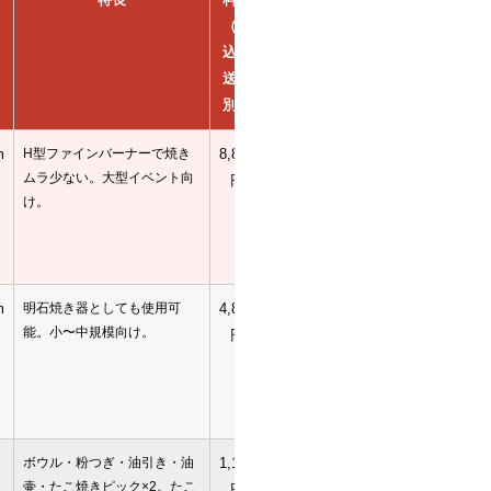
（税
タル
込・
送料
別）
m
H型ファインバーナーで焼き
8,800
詳
ムラ少ない。大型イベント向
円
細・
け。
予約
m
明石焼き器としても使用可
4,840
詳
能。小〜中規模向け。
円
細・
予約
ボウル・粉つぎ・油引き・油
1,100
詳
壷・たこ焼きピック×2。たこ
円
細・