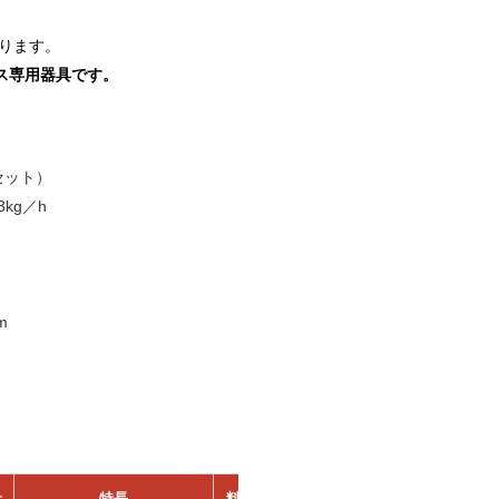
ります。
ス専用器具です。
セット）
kg／h
m
サ
特長
料金
レン