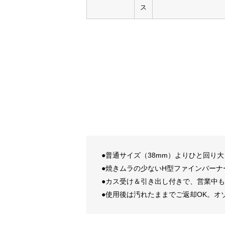
ス
●普通サイズ（38mm）よりひと回り大
●焼きムラの少ないH型ファインバー
●カス受け＆引き出し付きで、営業中
●使用後は汚れたままでご返却OK。オ