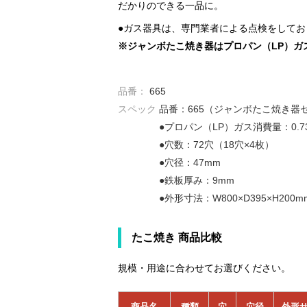
だかりのできる一品に。
●ガス器具は、専門業者による点検をしてお
※ジャンボたこ焼き器はプロパン（LP）ガ
品番：
665
スペック
品番：665（ジャンボたこ焼き器
●プロパン（LP）ガス消費量：0.73
●穴数：72穴（18穴×4枚）
●穴径：47mm
●鉄板厚み：9mm
●外形寸法：W800×D395×H200m
たこ焼き 商品比較
規模・用途に合わせてお選びください。
商品名
種類
穴
穴径
外形