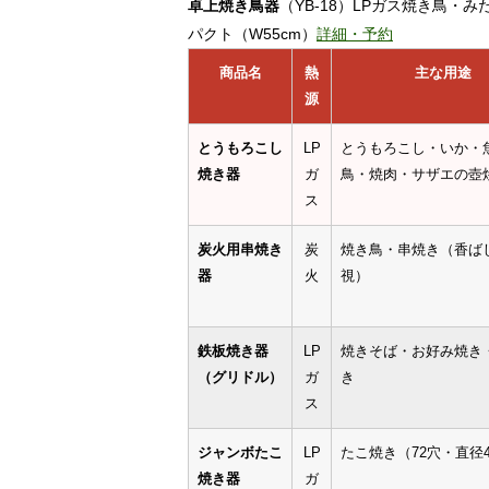
卓上焼き鳥器
（YB-18）LPガス焼き鳥・
パクト（W55cm）
詳細・予約
商品名
熱
主な用途
源
とうもろこし
LP
とうもろこし・いか・
焼き器
ガ
鳥・焼肉・サザエの壺
ス
炭火用串焼き
炭
焼き鳥・串焼き（香ば
器
火
視）
鉄板焼き器
LP
焼きそば・お好み焼き
（グリドル）
ガ
き
ス
ジャンボたこ
LP
たこ焼き（72穴・直径4
焼き器
ガ