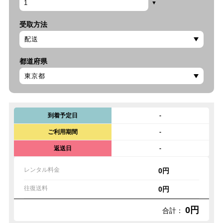
受取方法
都道府県
到着予定日
-
ご利用期間
-
返送日
-
レンタル料金
0円
往復送料
0円
0円
合計：