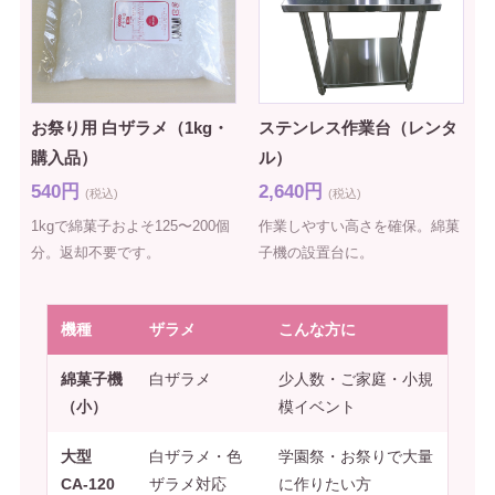
お祭り用 白ザラメ（1kg・
ステンレス作業台（レンタ
購入品）
ル）
540円
2,640円
(税込)
(税込)
1kgで綿菓子およそ125〜200個
作業しやすい高さを確保。綿菓
分。返却不要です。
子機の設置台に。
機種
ザラメ
こんな方に
綿菓子機
白ザラメ
少人数・ご家庭・小規
（小）
模イベント
大型
白ザラメ・色
学園祭・お祭りで大量
CA-120
ザラメ対応
に作りたい方