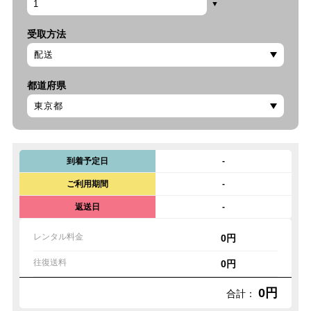
受取方法
都道府県
到着予定日
-
ご利用期間
-
返送日
-
レンタル料金
0円
往復送料
0円
0円
合計：