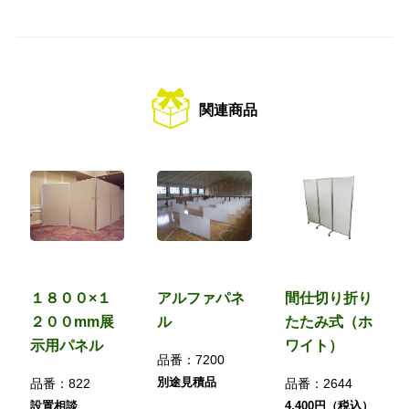
関連商品
１８００×１
アルファパネ
間仕切り折り
２００mm展
ル
たたみ式（ホ
示用パネル
ワイト）
品番：
7200
別途見積品
品番：
822
品番：
2644
設置相談
4,400円（税込）