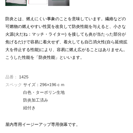
防炎とは、燃えにくい事象のことを意味しています。繊維などの
可燃物の燃えやすい性質を改良して防炎性能を与えると、小さな
火源(火だね：マッチ・ライター) を接しても炎が当たった部分が
焦げるだけで容易に着火せず、着火しても自己消火性(自ら延焼拡
大を停止する性能)により、容易に燃え広がることはありません。
こうした性能を「防炎性能」といいます。
品番：
1425
スペック
サイズ：296×196ｃｍ
白色・ターポリン生地
防炎加工済み
紐付き
屋内専用イージーアップ専用側幕です。