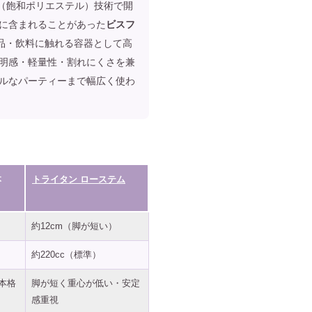
（飽和ポリエステル）技術で開
に含まれることがあった
ビスフ
品・飲料に触れる容器として高
明感・軽量性・割れにくさを兼
ルなパーティーまで幅広く使わ
本
トライタン ローステム
約12cm（脚が短い）
約220cc（標準）
本格
脚が短く重心が低い・安定
感重視