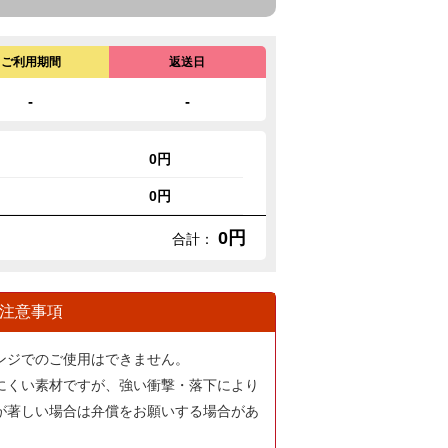
ご利用期間
返送日
-
-
0円
0円
0円
合計：
注意事項
ンジでのご使用はできません。
にくい素材ですが、強い衝撃・落下により
が著しい場合は弁償をお願いする場合があ