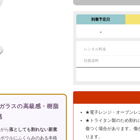
到着予定日
-
レンタル料金
往復送料
 ガラスの高級感・樹脂
★電子レンジ・オーブンレ
感
★トライタン製のため割れ
傷つく場合があります。傷
ながら
落としても割れない新素
ります。
。ボウルにふくらみのある本格