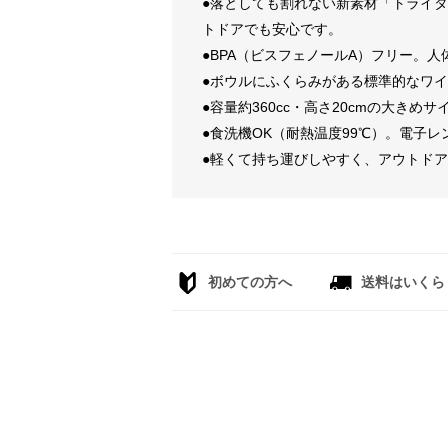
●落としても割れない新素材「トライ
トドアでも安心です。
●BPA（ビスフェノールA）フリー。
●ボウルにふくらみがある標準的なワ
●容量約360cc・高さ20cmの大き
●食洗機OK（耐熱温度99℃）。電子
●軽くて持ち運びしやすく、アウトド
初めての方へ
送料はいくら