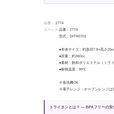
品番：
2774
スペック
品番：2774
型式：DITR0701
●本体サイズ：約直径7.8×高さ20c
●容量：約360cc
●素材：飽和ポリエステル（トラ
●耐熱温度：99℃
※食洗機OK
※電子レンジ・オーブンレンジは
トライタンとは？ — BPAフリーの