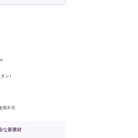
m
イタン）
使用不可
安全な新素材