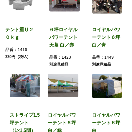
テント重り２
６坪ロイヤル
ロイヤルパワ
０ｋｇ
パワーテント
ーテント６坪
天幕 白／赤
白／青
品番：
1416
330円（税込）
品番：
1423
品番：
1449
別途見積品
別途見積品
ストライプ1.5
ロイヤルパワ
ロイヤルパワ
坪テント
ーテント６坪
ーテント６坪
（1×1.5間）
白／緑
白