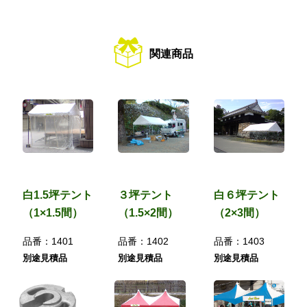
関連商品
白1.5坪テント
３坪テント
白６坪テント
（1×1.5間）
（1.5×2間）
（2×3間）
品番：
1401
品番：
1402
品番：
1403
別途見積品
別途見積品
別途見積品