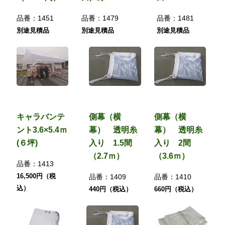
品番：
1451
品番：
1479
品番：
1481
別途見積品
別途見積品
別途見積品
キャラバンテ
側幕（横
側幕（横
ント3.6×5.4ｍ
幕） 透明糸
幕） 透明糸
(６坪)
入り 1.5間
入り 2間
（2.7ｍ）
（3.6ｍ）
品番：
1413
16,500円（税
品番：
1409
品番：
1410
込）
440円（税込）
660円（税込）