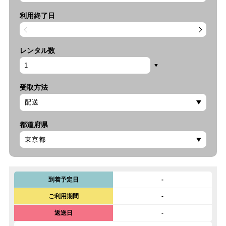
利用終了日
レンタル数
受取方法
都道府県
到着予定日
-
ご利用期間
-
返送日
-