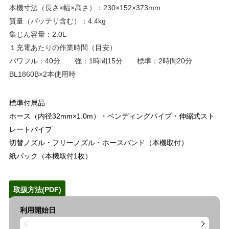
本機寸法（長さ×幅×高さ）：230×152×373mm
質量（バッテリ含む）：4.4kg
集じん容量：2.0L
１充電あたりの作業時間（目安）
パワフル：40分 強：1時間15分 標準：2時間20分
BL1860B×2本使用時
標準付属品
ホース（内径32mm×1.0m）・ベンディングパイプ・伸縮式スト
レートパイプ
切替ノズル・フリーノズル・ホースバンド（本機取付）
紙パック（本機取付1枚）
取扱方法(PDF)
利用開始日