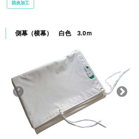
防炎加工
側幕（横幕） 白色 3.0ｍ