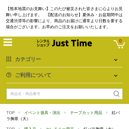
【熊本地震のお見舞い】このたび被災された皆さまに心よりお見
舞い申し上げます。 【配送のお知らせ】夏休み・お盆期間中は
交通渋滞等の影響により、商品のお届けに通常より日数を要する
場合がございます。お早めのご注文をお願いいたします。
0
カテゴリー
ご利用について
TOP
イベント遊具・演出
テープカット用品
紅バ
ラ胸章（大）
TOP
購入品
セレモニー用品
紅バラ胸章（大）