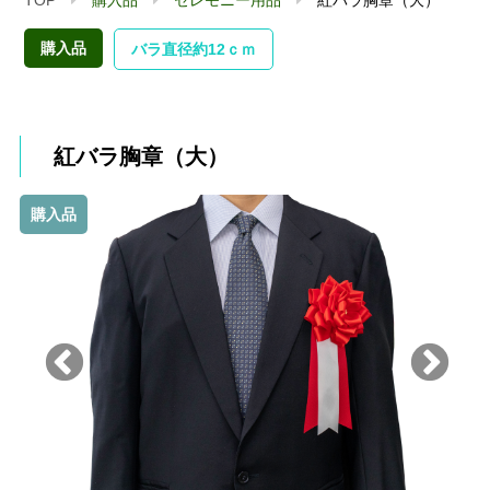
購入品
バラ直径約12ｃｍ
紅バラ胸章（大）
購入品