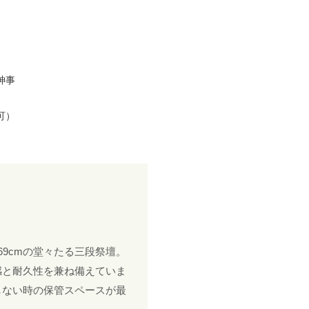
神事
可）
行69cmの堂々たる三段祭壇。
感と耐久性を兼ね備えていま
しない時の保管スペースが最