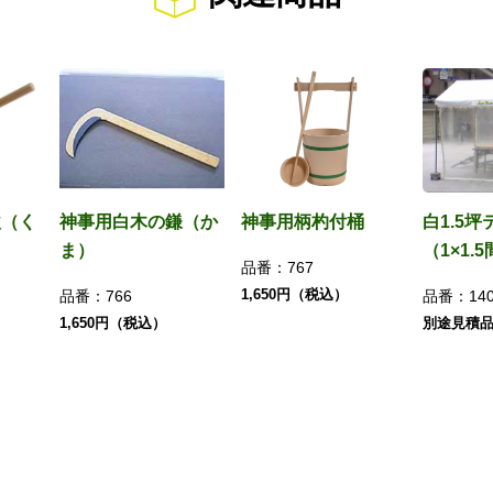
鍬（く
神事用白木の鎌（か
神事用柄杓付桶
白1.5坪
ま）
（1×1.
品番：
767
1,650円（税込）
品番：
766
品番：
14
1,650円（税込）
別途見積