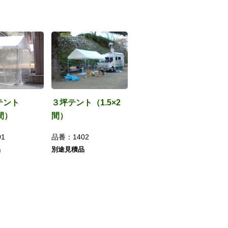
テント
３坪テント（1.5×2
5間）
間）
01
品番：
1402
品
別途見積品