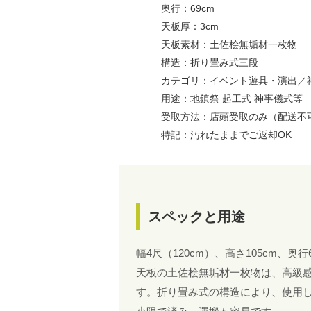
奥行：69cm
天板厚：3cm
天板素材：土佐桧無垢材一枚物
構造：折り畳み式三段
カテゴリ：イベント遊具・演出／
用途：地鎮祭 起工式 神事儀式等
受取方法：店頭受取のみ（配送不
特記：汚れたままでご返却OK
スペックと用途
幅4尺（120cm）、高さ105cm、奥
天板の土佐桧無垢材一枚物は、高級
す。折り畳み式の構造により、使用