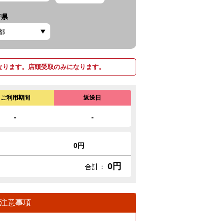
府県
なります。店頭受取のみになります。
ご利用期間
返送日
-
-
0円
0円
合計：
注意事項