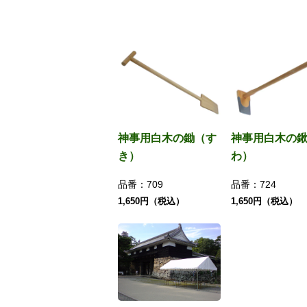
神事用白木の鋤（す
神事用白木の
き）
わ）
品番：
709
品番：
724
1,650円（税込）
1,650円（税込）