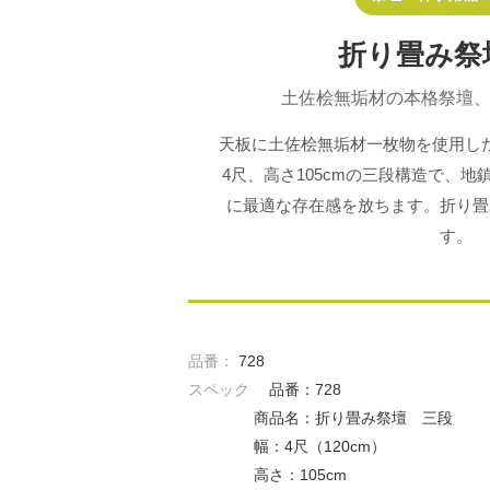
折り畳み祭
土佐桧無垢材の本格祭壇
天板に土佐桧無垢材一枚物を使用し
4尺、高さ105cmの三段構造で、
に最適な存在感を放ちます。折り畳
す。
品番：
728
スペック
品番：728
商品名：折り畳み祭壇 三段
幅：4尺（120cm）
高さ：105cm