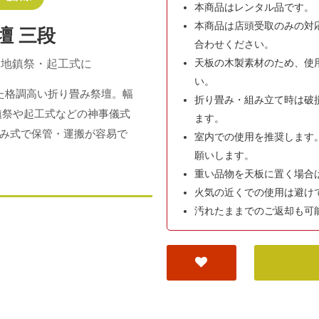
本商品はレンタル品です。
本商品は店頭受取のみの対
壇 三段
合わせください。
天板の木製素材のため、使
、地鎮祭・起工式に
い。
た格調高い折り畳み祭壇。幅
折り畳み・組み立て時は破
地鎮祭や起工式などの神事儀式
ます。
み式で保管・運搬が容易で
室内での使用を推奨します
願いします。
重い品物を天板に置く場合
火気の近くでの使用は避け
汚れたままでのご返却も可