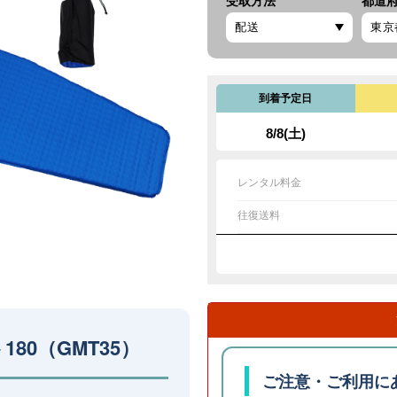
受取方法
都道
到着予定日
8/8(土)
レンタル料金
往復送料
80（GMT35）
ご注意・ご利用に