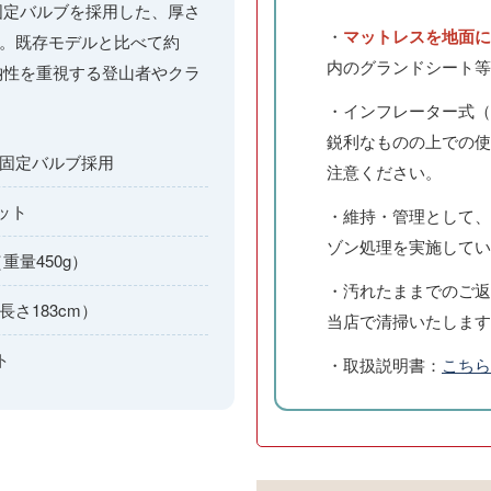
固定バルブを採用した、厚さ
・
マットレスを地面に
す。既存モデルと比べて約
内のグランドシート等
収納性を重視する登山者やクラ
・インフレーター式（
鋭利なものの上での使
固定バルブ採用
注意ください。
ット
・維持・管理として、
ゾン処理を実施してい
重量450g）
・汚れたままでのご返
長さ183cm）
当店で清掃いたします
ト
・取扱説明書：
こちら