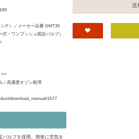
送
80
モンテ）／メーカー品番 GMT35
ー式・ワンプッシュ固定バルブ）
m
バー
み／高濃度オゾン処理
duct/download_manual/1577
定バルブを採用。簡単に空気を