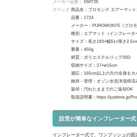
メーカー品番：
GMT35
スペック
商品名：プロモンテ エアーマット1
品番：1724
メーカー：PUROMONTE（プロ
種別：エアマット（インフレータ
サイズ：長さ183×幅51×厚さ2.5c
重量：450g
材質：ポリエステルリップ30D
収納サイズ：27×ø15cm
適応：165cm以上の方の全身をカ
維持・管理：オゾン水洗浄清掃済
返却：汚れたままでのご返却OK
取扱説明書：https://justtime.jp/Pro
設営が簡単なインフレーター式
インフレーター式で、ワンプッシュの固