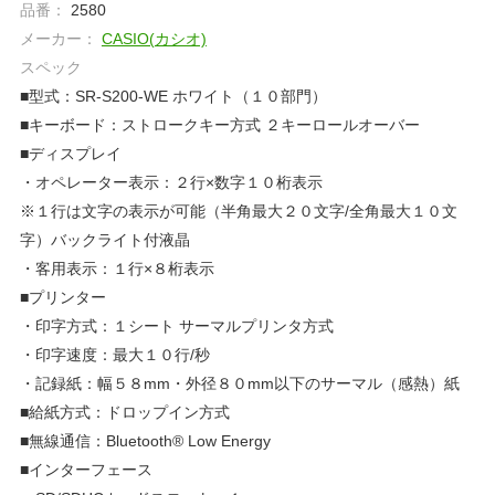
品番：
2580
メーカー：
CASIO(カシオ)
スペック
■型式：SR-S200-WE ホワイト（１０部門）
■キーボード：ストロークキー方式 ２キーロールオーバー
■ディスプレイ
・オペレーター表示：２行×数字１０桁表示
※１行は文字の表示が可能（半角最大２０文字/全角最大１０文
字）バックライト付液晶
・客用表示：１行×８桁表示
■プリンター
・印字方式：１シート サーマルプリンタ方式
・印字速度：最大１０行/秒
・記録紙：幅５８mm・外径８０mm以下のサーマル（感熱）紙
■給紙方式：ドロップイン方式
■無線通信：Bluetooth® Low Energy
■インターフェース