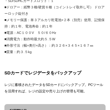
・SD/SDHCカードスロット：１
■ドロアー：紙幣３種/硬貨６種（コイントレイ取外し可） ドロア
ーロック錠付き
■メモリー保護：単３アルカリ乾電池×２本（別売）使用、記憶保
持：約１年、電池寿命：約１年
■電源：AC１００V ５０/６０Hz
■消費電力：動作時最大約５.５W
■外形寸法（幅×奥行×高さ）：約３２６×３４５×１６７㎜
■質量：約３.５kg
SDカードでレジデータをバックアップ
レジに蓄積されたデータをSDカードにバックアップ。PCツール
を活用すれば、レジの設定や売り上げの管理も可能。