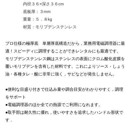
内径３６×深さ３６cm
底板厚：３mm
重量：５．８kg
材質：モリブデンステンレス
プロ仕様の極厚底 単層厚底構造だから，業務用電磁調理器に最
適！スピーディに調理することができレンタルにも最適です。
モリブデンステンレス鋼はステンレスの表面にクロム酸化皮膜を
覆いモリブデンを含有した材料です。これによりソース・しょう
油・各種タレ・酸に非常に強く，サビなどが発生しません。
●便利な目盛り付きで仕込み量や調合目安がわかりやすく，調理
をサポート
●電磁調理器のほか全ての熱源でご利用になれます。
●取手部は耐久性に優れ，使いやすさを追求したハンドル形状で
す．