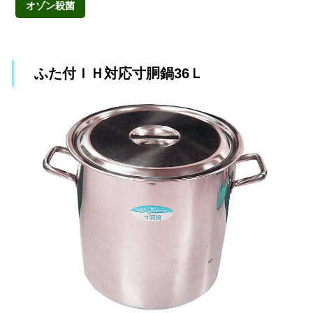
オゾン殺菌
ふた付ＩＨ対応寸胴鍋36Ｌ