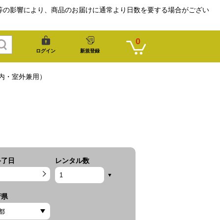
等の影響により、商品のお届けに通常より日数を要する場合がござい
0
ログイン
新規登録
内・室外兼用）
終了日
レンタル数
府県