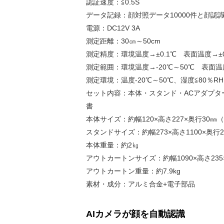
認証速度：≦0.5S
データ記録：顔対照データ10000件と顔認識
電源：DC12V 3A
測定距離：30㎝～50cm
測定精度：環境温度→±0.1℃ 表面温度→±0
測定範囲：環境温度→-20℃～50℃ 表面温度
測定環境：温度-20℃～50℃、湿度≦80％RH
セット内容：本体・スタンド・ACアダプタ
書
本体サイズ：約幅120×高さ227×奥行30
スタンドサイズ：約幅273×高さ1100×奥行2
本体重量：約2㎏
アウトカートンサイズ：約幅1090×高さ235
アウトカートン重量：約7.9kg
素材・成分：アルミ合金+電子部品
AIカメラが顔を自動認識