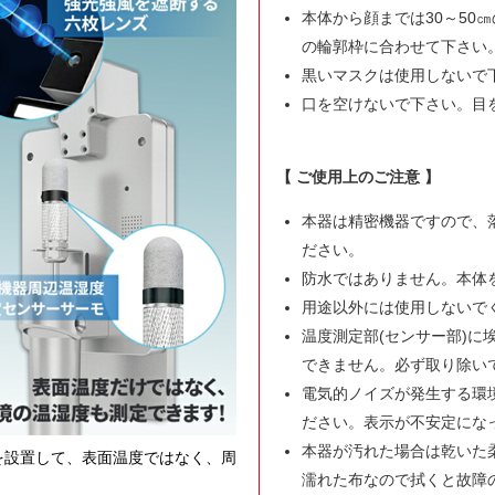
本体から顔までは30～50
の輪郭枠に合わせて下さい
黒いマスクは使用しないで
口を空けないで下さい。目
【 ご使用上のご注意 】
本器は精密機器ですので、
ださい。
防水ではありません。本体
用途以外には使用しないで
温度測定部(センサー部)に
できません。必ず取り除い
電気的ノイズが発生する環境
ださい。表示が不安定にな
本器が汚れた場合は乾いた
を設置して、表面温度ではなく、周
濡れた布なので拭くと故障