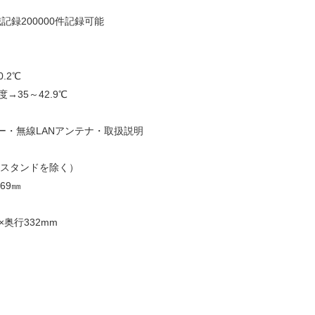
記録200000件記録可能
.2℃
→35～42.9℃
ー・無線LANアンテナ・取扱説明
㎜（スタンドを除く）
69㎜
×奥行332mm