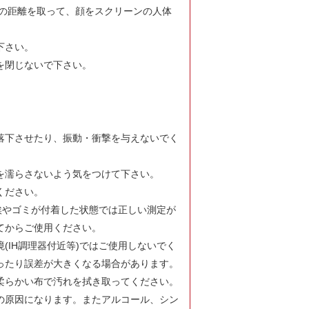
㎝の距離を取って、顔をスクリーンの人体
。
下さい。
を閉じないで下さい。
落下させたり、振動・衝撃を与えないでく
を濡らさないよう気をつけて下さい。
ください。
埃やゴミが付着した状態では正しい測定が
てからご使用ください。
(IH調理器付近等)ではご使用しないでく
ったり誤差が大きくなる場合があります。
柔らかい布で汚れを拭き取ってください。
の原因になります。またアルコール、シン