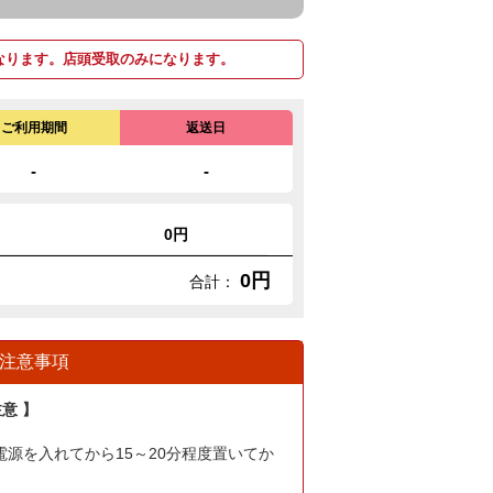
なります。店頭受取のみになります。
ご利用期間
返送日
-
-
0円
0円
合計：
注意事項
意 】
源を入れてから15～20分程度置いてか