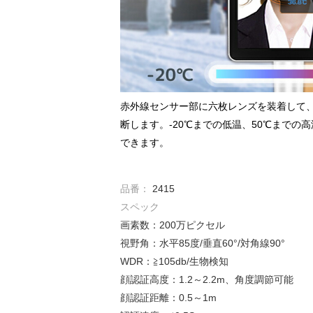
赤外線センサー部に六枚レンズを装着して
断します。-20℃までの低温、50℃までの
できます。
品番：
2415
スペック
画素数：200万ピクセル
視野角：水平85度/垂直60°/対角線90°
WDR：≧105db/生物検知
顔認証高度：1.2～2.2m、角度調節可能
顔認証距離：0.5～1m