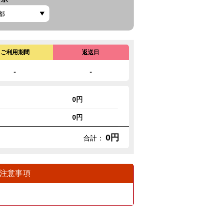
ご利用期間
返送日
-
-
0円
0円
0円
合計：
注意事項