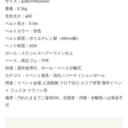
サイズ：φ380×H926mm
重量：9.2kg
支柱太さ：φ60
ベルト長さ：5.0m
ベルトカラー：赤色
ベルト材質：ポリエチレン製（48mm幅）
ヘッド材質：ASA
ポール：ステンレスヘアーライン仕上
ベース：再生ゴム・TPE
特徴：屋外使用可、ポール・ベース分離式
カテゴリ：イベント遊具・演出／パーティションポール
用途：イベント会場 人流制御 フロア分け エリア管理 屋外イベン
ト フェスタ マラソン等
備考：汚れたままでご返却OK、北海道・沖縄・全離島へは発送不
可