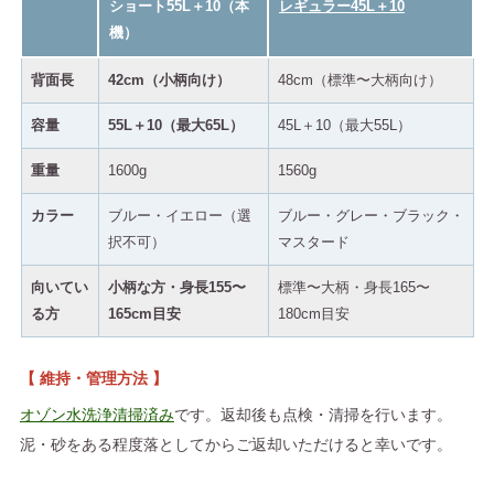
ショート55L＋10（本
レギュラー45L＋10
機）
背面長
42cm（小柄向け）
48cm（標準〜大柄向け）
容量
55L＋10（最大65L）
45L＋10（最大55L）
重量
1600g
1560g
カラー
ブルー・イエロー（選
ブルー・グレー・ブラック・
択不可）
マスタード
向いてい
小柄な方・身長155〜
標準〜大柄・身長165〜
る方
165cm目安
180cm目安
【 維持・管理方法 】
オゾン水洗浄清掃済み
です。返却後も点検・清掃を行います。
泥・砂をある程度落としてからご返却いただけると幸いです。