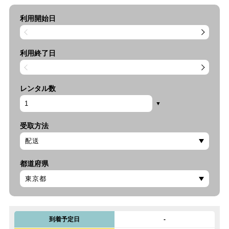
利用開始日
利用終了日
レンタル数
受取方法
都道府県
到着予定日
-