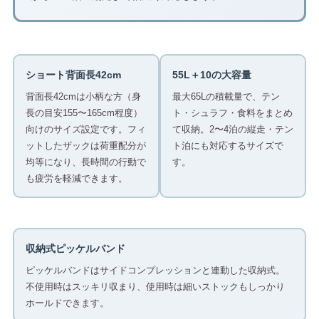
ショート背面長42cm
55L＋10の大容量
背面長42cmは小柄な方（身
最大65Lの積載量で、テン
長の目安155〜165cm程度）
ト・シュラフ・食料をまとめ
向けのサイズ設定です。フィ
て収納。2〜4泊の縦走・テン
ットしたザックは荷重配分が
ト泊にも対応するサイズで
均等になり、長時間の行動で
す。
も疲労を軽減できます。
収納式ピッケルバンド
ピッケルバンドはサイドコンプレッションと連動した収納式。
不使用時はスッキリ収まり、使用時は細いストックもしっかり
ホールドできます。