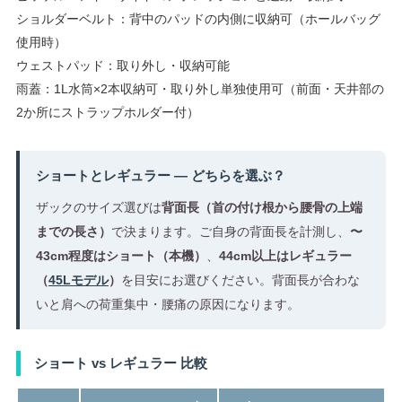
ショルダーベルト：背中のパッドの内側に収納可（ホールバッグ
使用時）
ウェストパッド：取り外し・収納可能
雨蓋：1L水筒×2本収納可・取り外し単独使用可（前面・天井部の
2か所にストラップホルダー付）
ショートとレギュラー — どちらを選ぶ？
ザックのサイズ選びは
背面長（首の付け根から腰骨の上端
までの長さ）
で決まります。ご自身の背面長を計測し、
〜
43cm程度はショート（本機）
、
44cm以上はレギュラー
（
45Lモデル
）
を目安にお選びください。背面長が合わな
いと肩への荷重集中・腰痛の原因になります。
ショート vs レギュラー 比較