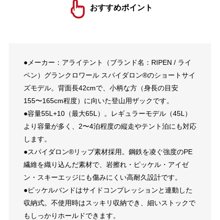
おすすめポイント
●メーカー：アライテント（ブランド名：RIPEN / ライ
ペン）グランクロワール スパイダロン®のショートサイ
ズモデル。背面長42cmで、小柄な方（身長の目安
155〜165cm程度）に向いた登山用ザックです。
●容量55L+10（最大65L）。レギュラーモデル（45L）
より容量が多く、2〜4泊程度の縦走やテント泊にも対応
します。
●スパイダロン®リップ素材採用。鋼鉄を凌ぐ強度のPE
繊維を織り込んだ素材で、岩擦れ・ピッケル・アイゼ
ン・スキーエッジにも傷みにくい高耐久設計です。
●ピッケルバンドはサイドコンプレッションと連動した
収納式。不使用時はスッキリ収納でき、細いストックで
もしっかりホールドできます。