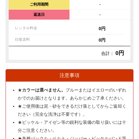
ご利用期間
-
返送日
-
レンタル料金
0円
往復送料
0円
0円
合計：
注意事項
★
カラーは選べません。
ブルーまたはイエローのいずれ
かでのお届けとなります。あらかじめご了承ください。
★ご使用後は泥・砂をできるだけ落としてからご返却く
ださい（完全な洗浄は不要です）。
★ピッケル・アイゼン等の鋭利な装備の取り扱いには十
分ご注意ください。
★各種バックル・ベルト・ジッパー・ピッケルバンド等