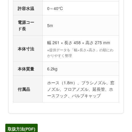
許容水温
0～40℃
電源コー
5m
ド長
幅 261 × 長さ 458 × 高さ 275 mm
本体寸法
※提供データを「幅×長さ×高さ」の順にわ
かりやすく整理
本体質量
6.2kg
ホース（1.8m）、ブラシノズル、窓
付属品
ノズル、フロアノズル、延長管、ホ
ースフック、バルブキャップ
取扱方法(PDF)