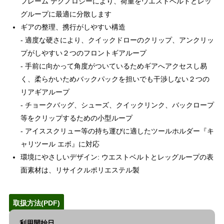
フレーム テクノロジーにより、荷重をウエストベルトとレッ
グループに最適に分散します
ギアの整理、携行がしやすい構造
- 適度な硬さにより、クイックドローのクリップ、アンクリッ
プがしやすい２つのフロントギアループ
- 手前に向かって角度がついているためギアへアクセスし易
く、柔らかいためバックパックを担いでも干渉しない２つの
リアギアループ
- チョークバッグ、シューズ、クイックリンク、バックロープ
等をクリップするための小型ループ
- アイススクリュー等の持ち運びに適したツールホルダー『キ
ャリツール エボ』に対応
環境にやさしいデザイン: ウエストベルトとレッグループの表
面素材は、リサイクルポリエステル製
取扱方法(PDF)
利用開始日