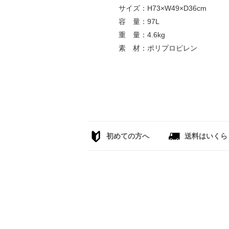
サイズ：H73×W49×D36cm
容 量：97L
重 量：4.6kg
素 材：ポリプロピレン
初めての方へ
送料はいくら