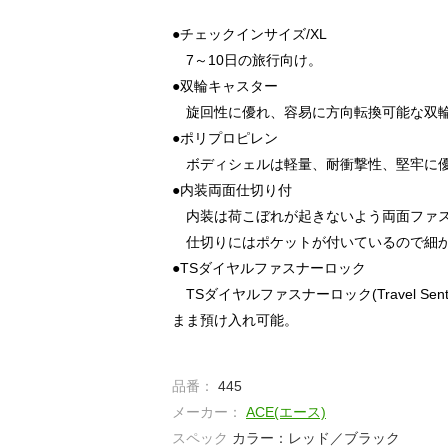
●チェックインサイズ/XL
7～10日の旅行向け。
●双輪キャスター
旋回性に優れ、容易に方向転換可能な双
●ポリプロピレン
ボディシェルは軽量、耐衝撃性、堅牢に優
●内装両面仕切り付
内装は荷こぼれが起きないよう両面ファ
仕切りにはポケットが付いているので細か
●TSダイヤルファスナーロック
TSダイヤルファスナーロック(Travel Se
まま預け入れ可能。
品番：
445
メーカー：
ACE(エース)
スペック
カラー：レッド／ブラック