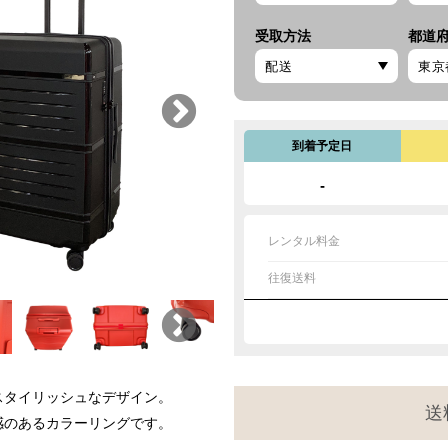
受取方法
都道
到着予定日
-
レンタル料金
往復送料
スタイリッシュなデザイン。
送
感のあるカラーリングです。