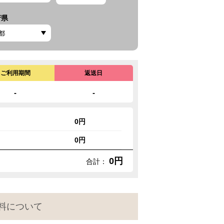
府県
ご利用期間
返送日
-
-
0円
0円
0円
合計：
料について