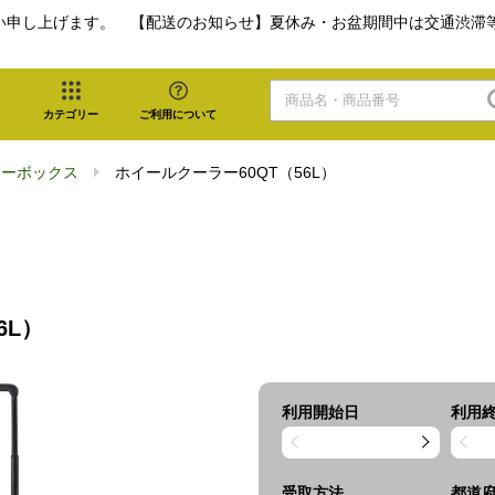
い申し上げます。 【配送のお知らせ】夏休み・お盆期間中は交通渋滞
カテゴリー
ご利用について
ラーボックス
ホイールクーラー60QT（56L）
6L）
利用開始日
利用
受取方法
都道