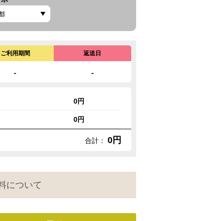
ご利用期間
返送日
-
-
0円
0円
0円
合計：
料について