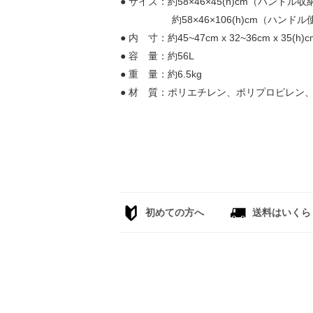
● サイズ：約58×46×45(h)cm（ハンドル
約58×46×106(h)cm（ハンドル
● 内 寸：約45~47cm x 32~36cm x 35(h)c
● 容 量：約56L
● 重 量：約6.5kg
● 材 質：ポリエチレン、ポリプロピレン
初めての方へ
送料はいくら