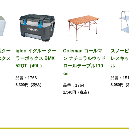
型クー
igloo イグルー クー
Coleman コールマ
スノーピ
エクス
ラーボックス BMX
ン ナチュラルウッド
レスキッ
52QT（49L）
ロールテーブル110
ル
㎝
品番：
1763
品番：
15
3,300円（税込）
3,080円
品番：
1764
1,540円（税込）