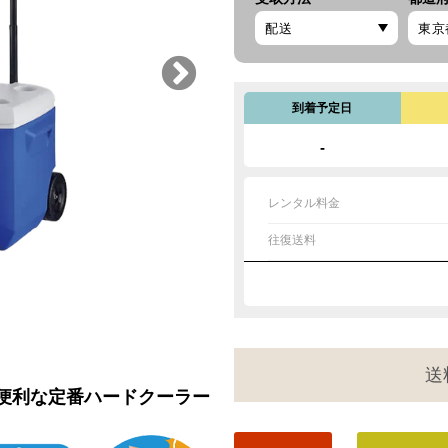
到着予定日
-
レンタル料金
往復送料
送
便利な定番ハードクーラー