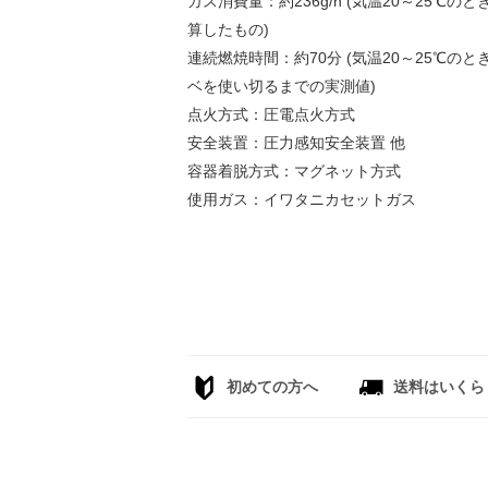
ガス消費量：約236g/h (気温20～25℃
算したもの)
連続燃焼時間：約70分 (気温20～25℃
ベを使い切るまでの実測値)
点火方式：圧電点火方式
安全装置：圧力感知安全装置 他
容器着脱方式：マグネット方式
使用ガス：イワタニカセットガス
初めての方へ
送料はいくら