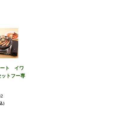
ート イワ
セットフー専
32
税込）