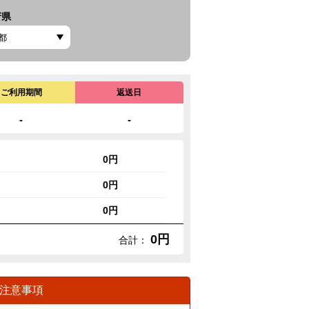
府県
ご利用期間
返送日
-
-
0円
0円
0円
0円
合計：
注意事項