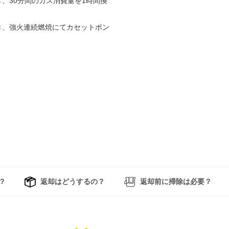
のとき、30分間のガス消費量を1時間換
のとき、強火連続燃焼にてカセットボン
？
返却はどうするの？
返却前に掃除は必要？