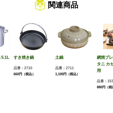
関連商品
.1L
すき焼き鍋
土鍋
網焼プレ
タニ カ
品番：
2710
品番：
2711
用
660円（税込）
1,100円（税込）
品番：
15
880円（