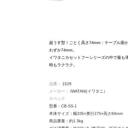
超うす型！ごとく高さ74mm：テーブル面
わずか74mm。
イワタニカセットフーシリーズの中で最も
時もラクラク。
品番：
1529
メーカー：
IWATANI(イワタニ）
スペック
型番：CB-SS-1
本体サイズ：幅335×奥行275×高さ84mm
商品重量：約1.3kg