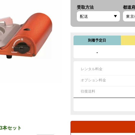
受取方法
都道
到着予定日
-
レンタル料金
オプション料金
往復送料
ル3本セット