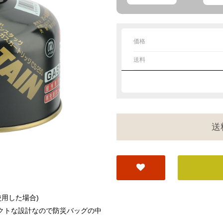
価格
送料
送
用した場合)
クトな設計なので防災バッグの中