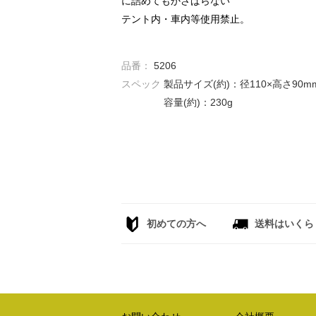
に詰めてもかさばらない
テント内・車内等使用禁止。
品番：
5206
スペック
製品サイズ(約)：径110×高さ90m
容量(約)：230g
初めての方へ
送料はいくら