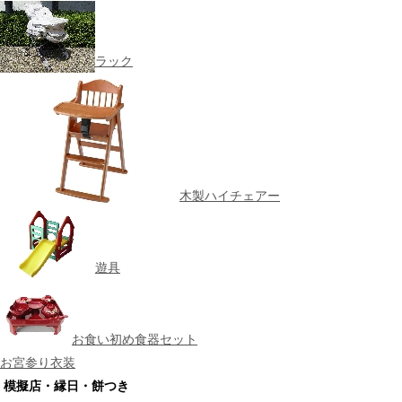
ラック
木製ハイチェアー
遊具
お食い初め食器セット
お宮参り衣装
模擬店・縁日・餅つき