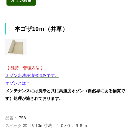
オゾン殺菌
本ゴザ10ｍ（井草）
【 維持・管理方法 】
オゾン水洗浄清掃済みです。
オゾンとは？
メンテナンスには洗浄と共に高濃度オゾン（自然界にある物質で
す）処理が施されております。
品番：
758
スペック
本ゴザ10m寸法：１０×０．９６ｍ