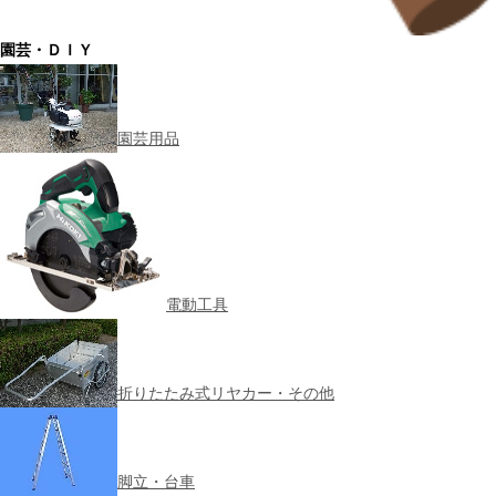
園芸・ＤＩＹ
園芸用品
電動工具
折りたたみ式リヤカー・その他
脚立・台車