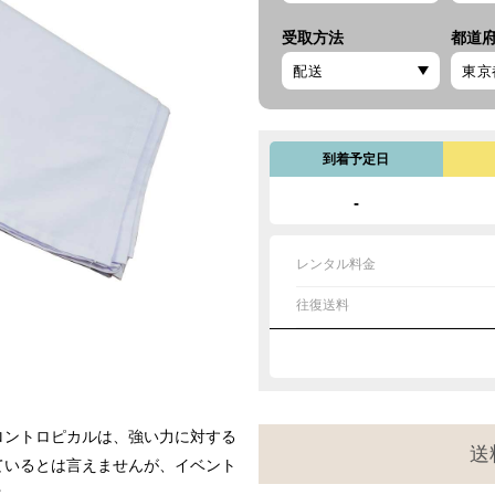
受取方法
都道
到着予定日
-
レンタル料金
往復送料
ロントロピカルは、強い力に対する
送
ているとは言えませんが、イベント
ス。