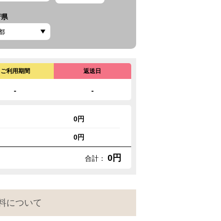
府県
ご利用期間
返送日
-
-
0円
0円
0円
合計：
料について