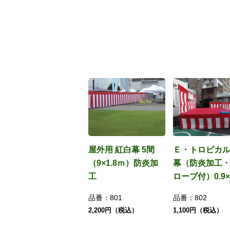
屋外用 紅白幕 5間
Ｅ・トロピカ
（9×1.8ｍ）防炎加
幕（防炎加工
工
ロープ付）0.9×
品番：
801
品番：
802
2,200円（税込）
1,100円（税込）