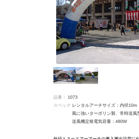
品番：
1073
スペック
レンタルアーチサイズ：内径10m
風に強いターポリン製、常時送風
送風機定格電気容量：480W
外径１３ｍエアーアーチの搬入搬出設営に