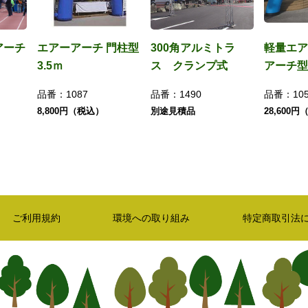
アーチ
エアーアーチ 門柱型
300角アルミトラ
軽量エ
3.5ｍ
ス クランプ式
アーチ型
品番：
1087
品番：
1490
品番：
10
8,800円（税込）
別途見積品
28,600
ご利用規約
環境への取り組み
特定商取引法