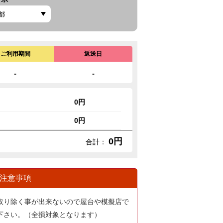
ご利用期間
返送日
-
-
0円
0円
0円
合計：
注意事項
取り除く事が出来ないので屋台や模擬店で
下さい。（全損対象となります）