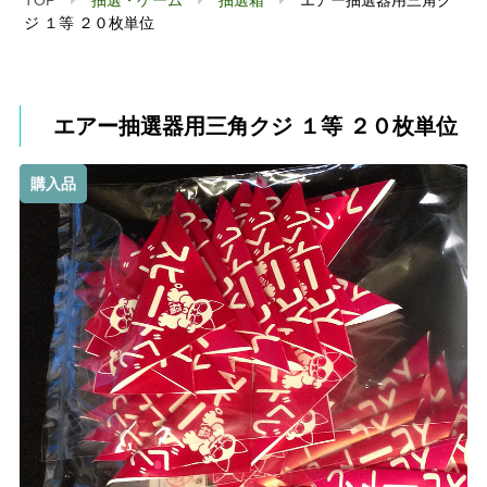
ジ １等 ２０枚単位
エアー抽選器用三角クジ １等 ２０枚単位
購入品