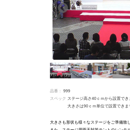
品番：
999
スペック
ステージ高さ40ｃｍから設置でき
大きさは90ｃｍ単位で設置できま
大きさも形状も様々なステージをご準備致
また、ステージ用雨天対策テントのレンタ