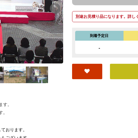
別途お見積り品になります。詳し
到着予定日
-
ます。
す。
しております。
ルもございます。