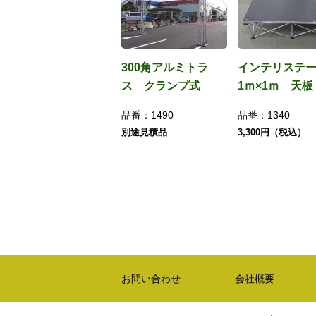
300角アルミトラ
インテリステ
ス クランプ式
1ｍ×1ｍ 天板
品番：
1490
品番：
1340
別途見積品
3,300円（税込）
お問い合わせ
会社概要