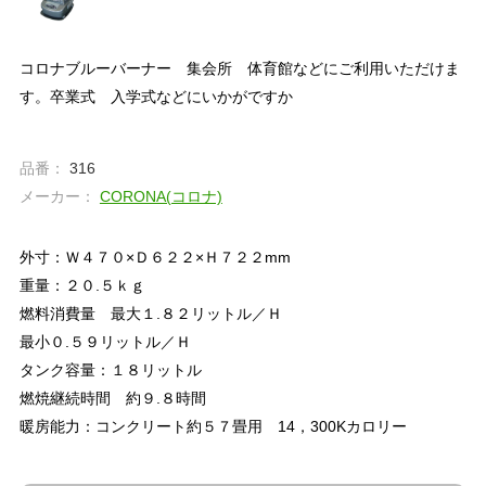
コロナブルーバーナー 集会所 体育館などにご利用いただけま
す。卒業式 入学式などにいかがですか
品番：
316
メーカー：
CORONA(コロナ)
外寸：Ｗ４７０×Ｄ６２２×Ｈ７２２mm
重量：２０.５ｋｇ
燃料消費量 最大１.８２リットル／Ｈ
最小０.５９リットル／Ｈ
タンク容量：１８リットル
燃焼継続時間 約９.８時間
暖房能力：コンクリート約５７畳用 14，300Kカロリー