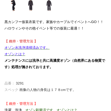
黒カンフー仮装衣装です。家族やカープルでイベントへGO！！
ハロウィンやその他イベント等での仮装に最適！！
【 維持・管理方法 】
オゾン水洗浄清掃済みです。
オゾンとは？
メンテナンスには洗浄と共に高濃度オゾン（自然界にある物質で
す）処理が施されております。
品番：
3291
スペック
画像の人物の身長は１７８cmです。
【 維持・管理方法 】
洗濯、洗浄、
オゾン殺菌済です
オゾンとは？