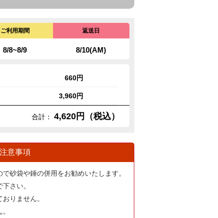
ご利用期間
返送日
8/8~8/9
8/10(AM)
660円
3,960円
4,620円（税込）
合計：
注意事項
ので砂袋や錘の併用をお勧めいたします。
で下さい。
ておりません。
ん。