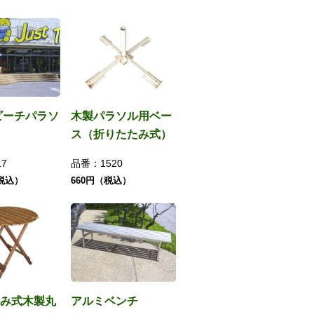
ビーチパラソ
木製パラソル用ベー
ス（折りたたみ式）
17
品番：
1520
（税込）
660円（税込）
み式木製丸
アルミベンチ