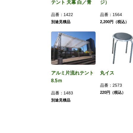
テント 天幕 白／青
ジ）
品番：
1422
品番：
1564
別途見積品
2,200円（税込）
アルミ片流れテント
丸イス
8.5ｍ
品番：
2573
220円（税込）
品番：
1483
別途見積品