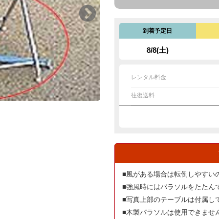
到着予定日
8/8(土)
レンタル料金
往復送料
■風がある場合は転倒しやすい
■強風時にはパラソルをたたん
■写真上部のテーブルは付属し
■木製パラソルは使用できませ