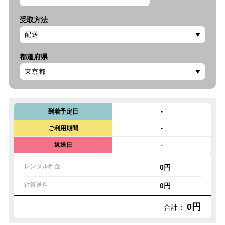
受取方法
都道府県
到着予定日
-
ご利用期間
-
返送日
-
レンタル料金
0円
往復送料
0円
0円
合計：