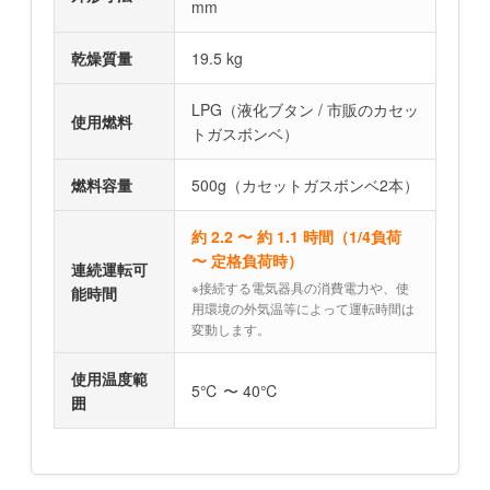
mm
乾燥質量
19.5 kg
LPG（液化ブタン / 市販のカセッ
使用燃料
トガスボンベ）
燃料容量
500g（カセットガスボンベ2本）
約 2.2 〜 約 1.1 時間（1/4負荷
〜 定格負荷時）
連続運転可
※接続する電気器具の消費電力や、使
能時間
用環境の外気温等によって運転時間は
変動します。
使用温度範
5℃ 〜 40℃
囲