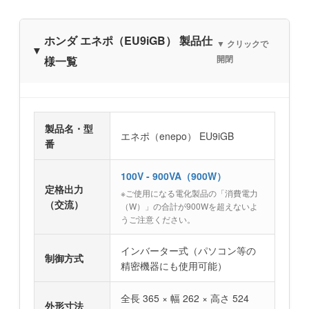
ホンダ エネポ（EU9iGB） 製品仕
▼ クリックで
開閉
様一覧
製品名・型
エネポ（enepo） EU9iGB
番
100V - 900VA（900W）
定格出力
※ご使用になる電化製品の「消費電力
（交流）
（W）」の合計が900Wを超えないよ
うご注意ください。
インバーター式（パソコン等の
制御方式
精密機器にも使用可能）
全長 365 × 幅 262 × 高さ 524
外形寸法